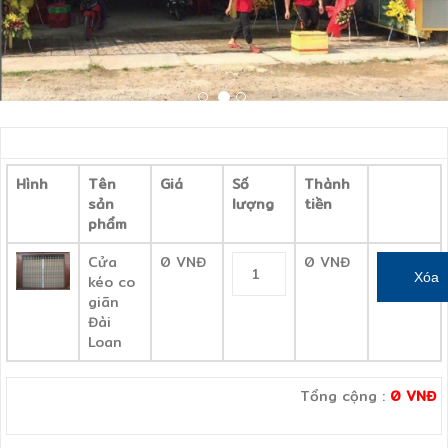
Hình
Tên
Giá
Số
Thành
sản
lượng
tiền
phẩm
Cửa
0 VNĐ
0 VNĐ
kéo co
giãn
Đài
Loan
Tổng cộng :
0 VNĐ