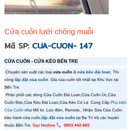
Cửa cuốn lưới chống muỗi
Mã SP:
CUA-CUON- 147
CỬA CUỐN - CỬA KÉO BẾN TRE
Chuyên sản xuất các loại
cửa cuốn
&
cửa kéo đài loan
, Thi
công
lắp đặt của cuốn
. Giá của cuốn tốt nhất tại Khu Vực tại
Bến Tre.
Phân phối các dòng Cửa Cuốn Đài Loan,
Cửa Cuốn
Úc,
Cửa
Cuốn
Đức,
Cửa Kéo Đài Loan,
Cửa Kéo Có Lá
. Cung Cấp
Phụ kiện
Cửa Cuốn
như Mô tơ, Lưu điện, Remote., Nhận Sửa Cửa Cuốn
bảo hành cửa cuốn,
lắp đặt của cuốn
tại Ba Tri Và các huyện
thuộc Bến Tre.
Gọi Hotline
0903 442 665