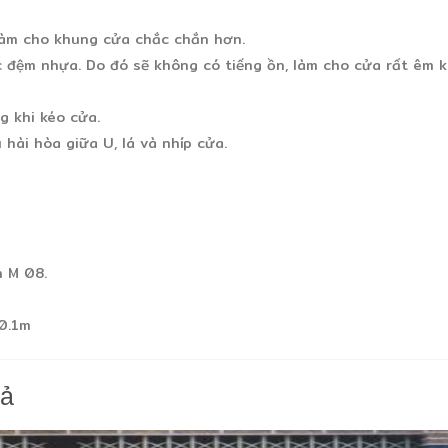
 làm cho khung cửa chắc chắn hơn.
c đệm nhựa. Do đó sẽ không có tiếng ồn, làm cho cửa rất êm k
g khi kéo cửa.
hài hòa giữa U, lá và nhíp cửa.
n M 08.
 0.1m
cả