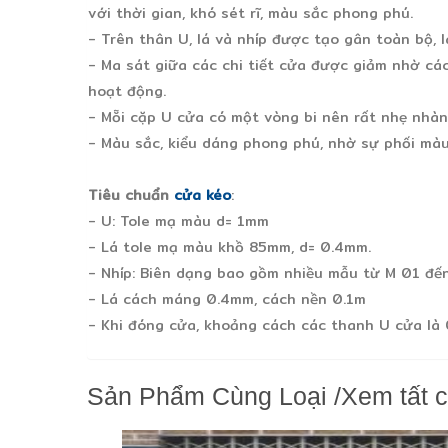
với thời gian, khó sét rĩ, màu sắc phong phú.
- Trên thân U, lá và nhíp được tạo gân toàn bộ,
- Ma sát giữa các chi tiết cửa được giảm nhờ cá
hoạt động.
- Mỗi cặp U cửa có một vòng bi nên rất nhẹ nhàn
- Màu sắc, kiểu dáng phong phú, nhờ sự phối màu 
Tiêu chuẩn
cửa kéo
:
- U: Tole mạ màu d= 1mm
- Lá tole mạ màu khồ 85mm, d= 0.4mm.
- Nhíp: Biên dạng bao gồm nhiều mẫu từ M 01 đế
- Lá cách máng 0.4mm, cách nền 0.1m
- Khi đóng cửa, khoảng cách các thanh U cửa là
Sản Phẩm Cùng Loại
/
Xem tất 