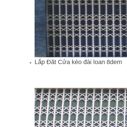
Lắp Đăt Cửa kéo đài loan 8dem