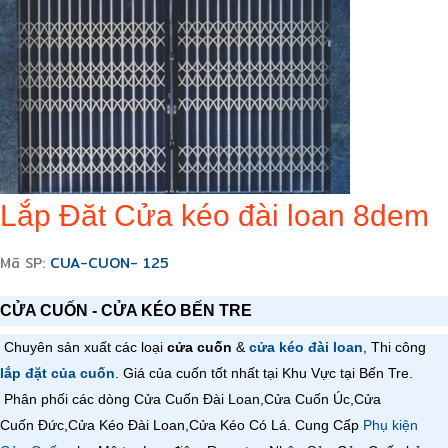
Lắp Đăt Cửa kéo đài loan 8dem
Mã SP:
CUA-CUON- 125
CỬA CUỐN - CỬA KÉO BẾN TRE
Chuyên sản xuất các loại
cửa cuốn
&
cửa kéo đài loan
, Thi công
lắp đặt của cuốn
. Giá của cuốn tốt nhất tại Khu Vực tại Bến Tre.
Phân phối các dòng Cửa Cuốn Đài Loan,
Cửa Cuốn
Úc,
Cửa
Cuốn
Đức,
Cửa Kéo Đài Loan,
Cửa Kéo Có Lá
. Cung Cấp
Phụ kiện