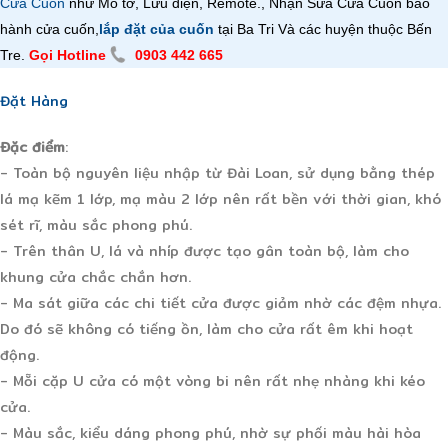
Cửa Cuốn
như Mô tơ, Lưu điện, Remote., Nhận Sửa Cửa Cuốn bảo
hành cửa cuốn,
lắp đặt của cuốn
tại Ba Tri Và các huyện thuộc Bến
Tre.
Gọi Hotline
0903 442 665
Đặt Hàng
Đặc điểm
:
- Toàn bộ nguyên liệu nhập từ Đài Loan, sử dụng bằng thép
lá mạ kẽm 1 lớp, mạ màu 2 lớp nên rất bền với thời gian, khó
sét rĩ, màu sắc phong phú.
- Trên thân U, lá và nhíp được tạo gân toàn bộ, làm cho
khung cửa chắc chắn hơn.
- Ma sát giữa các chi tiết cửa được giảm nhờ các đệm nhựa.
Do đó sẽ không có tiếng ồn, làm cho cửa rất êm khi hoạt
động.
- Mỗi cặp U cửa có một vòng bi nên rất nhẹ nhàng khi kéo
cửa.
- Màu sắc, kiểu dáng phong phú, nhờ sự phối màu hài hòa