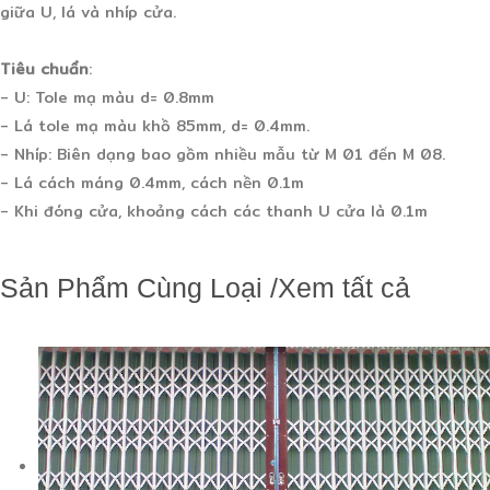
giữa U, lá và nhíp cửa.
Tiêu chuẩn
:
- U: Tole mạ màu d= 0.8mm
- Lá tole mạ màu khồ 85mm, d= 0.4mm.
- Nhíp: Biên dạng bao gồm nhiều mẫu từ M 01 đến M 08.
- Lá cách máng 0.4mm, cách nền 0.1m
- Khi đóng cửa, khoảng cách các thanh U cửa là 0.1m
Sản Phẩm Cùng Loại
/
Xem tất cả