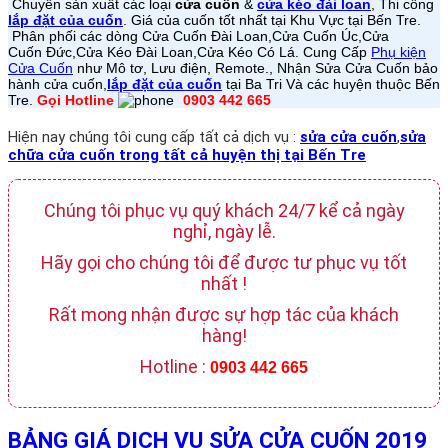
Chuyên sản xuất các loại
cửa cuốn
&
cửa kéo đài loan
, Thi công
lắp đặt của cuốn
. Giá của cuốn tốt nhất tại Khu Vực tại Bến Tre.
Phân phối các dòng Cửa Cuốn Đài Loan,
Cửa Cuốn
Úc,
Cửa
Cuốn
Đức,
Cửa Kéo Đài Loan,
Cửa Kéo Có Lá
. Cung Cấp
Phụ kiện
Cửa Cuốn
như Mô tơ, Lưu điện, Remote., Nhận Sửa Cửa Cuốn bảo
hành cửa cuốn,
lắp đặt của cuốn
tại Ba Tri Và các huyện thuộc Bến
Tre.
Gọi Hotline
0903 442 665
Hiện nay chúng tôi cung cấp tất cả dịch vụ :
sửa cửa cuốn
,
sửa
chữa cửa cuốn trong tất cả huyện thị tại Bến Tre
Chúng tôi phục vụ quý khách 24/7 kể cả ngày
nghỉ, ngày lễ.
Hãy gọi cho chúng tôi để được tư phục vụ tốt
nhất !
Rất mong nhận được sự hợp tác của khách
hàng!
Hotline :
0903 442 665
BẢNG GIÁ DỊCH VỤ SỬA CỬA CUỐN 2019