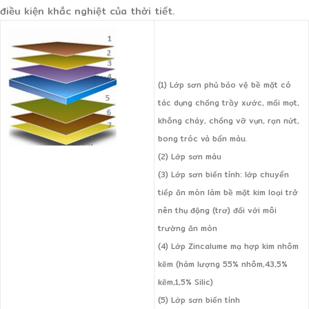
điều kiện khắc nghiệt của thời tiết.
(1) Lớp sơn phủ bảo vệ bề mặt có
tác dụng chống trầy xước, mối mọt,
không cháy, chống vỡ vụn, rạn nứt,
bong tróc và bẩn màu.
(2) Lớp sơn màu
(3) Lớp sơn biến tính: lớp chuyển
tiếp ăn mòn làm bề mặt kim loại trở
nên thụ động (trơ) đối với môi
trường ăn mòn
(4) Lớp Zincalume mạ hợp kim nhôm
kẽm (hàm lượng 55% nhôm,43,5%
kẽm,1,5% Silic)
(5) Lớp sơn biến tính