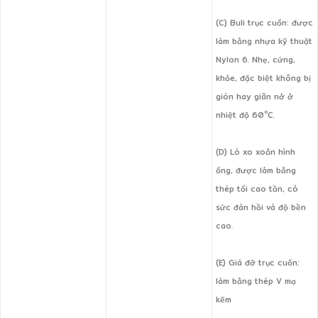
(C) Buli trục cuốn: được
làm bằng nhựa kỹ thuật
Nylon 6. Nhẹ, cứng,
khỏe, đặc biệt không bị
giòn hay giãn nở ở
o
nhiệt độ 60
C.
(D) Lò xo xoắn hình
ống, được làm bằng
thép tối cao tần, có
sức đàn hồi và độ bền
cao.
(E) Giá đỡ trục cuốn:
làm bằng thép V mạ
kẽm