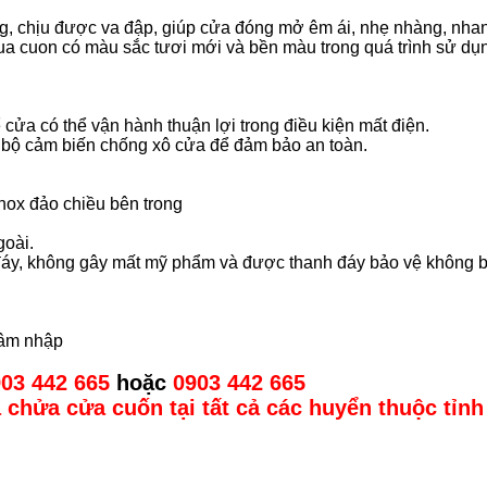
, chịu được va đập, giúp cửa đóng mở êm ái, nhẹ nhàng, nhanh
ua cuon có màu sắc tươi mới và bền màu trong quá trình sử dụ
 cửa có thể vận hành thuận lợi trong điều kiện mất điện.
m bộ cảm biến chống xô cửa để đảm bảo an toàn.
nox đảo chiều bên trong
goài.
ng đáy, không gây mất mỹ phẩm và được thanh đáy bảo vệ không
xâm nhập
903 442 665
hoặc
0903 442 665
 chửa cửa cuốn tại tất cả các huyển thuộc tỉn