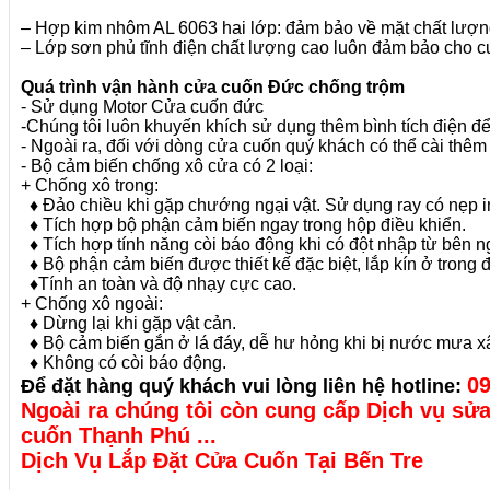
– Hợp kim nhôm AL 6063 hai lớp: đảm bảo về mặt chất lượng
– Lớp sơn phủ tĩnh điện chất lượng cao luôn đảm bảo cho c
Quá trình vận hành cửa cuốn Đức chống trộm
- Sử dụng Motor Cửa cuốn đức
-Chúng tôi luôn khuyến khích sử dụng thêm bình tích điện để
- Ngoài ra, đối với dòng cửa cuốn quý khách có thể cài thê
- Bộ cảm biến chống xô cửa có 2 loại:
+ Chống xô trong:
♦
Đảo chiều khi gặp chướng ngại vật. Sử dụng ray có nẹp i
♦
Tích hợp bộ phận cảm biến ngay trong hộp điều khiển.
♦
Tích hợp tính năng còi báo động khi có đột nhập từ bên n
♦
Bộ phận cảm biến được thiết kế đặc biệt, lắp kín ở tro
♦
Tính an toàn và độ nhạy cực cao.
+ Chống xô ngoài:
♦
Dừng lại khi gặp vật cản.
♦
Bộ cảm biến gắn ở lá đáy, dễ hư hỏng khi bị nước mưa 
♦
Không có còi báo động.
0
Để đặt hàng quý khách vui lòng liên hệ hotline:
Ngoài ra chúng tôi còn cung cấp Dịch vụ sửa
cuốn Thạnh Phú ...
Dịch Vụ Lắp Đặt Cửa Cuốn Tại Bến Tre