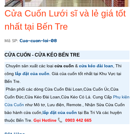
Cửa Cuốn Lưới sĩ và lẻ giá tốt
nhất tại Bến Tre
Mã SP:
Cua-cuon-loi-08
CỬA CUỐN - CỬA KÉO BẾN TRE
Chuyên sản xuất các loại
cửa cuốn
&
cửa kéo đài loan
, Thi
công
lắp đặt của cuốn
. Giá của cuốn tốt nhất tại Khu Vực tại
Bến Tre.
Phân phối các dòng Cửa Cuốn Đài Loan,
Cửa Cuốn
Úc,
Cửa
Cuốn
Đức,
Cửa Kéo Đài Loan,
Cửa Kéo Có Lá
. Cung Cấp
Phụ kiện
Cửa Cuốn
như Mô tơ, Lưu điện, Remote., Nhận Sửa Cửa Cuốn
bảo hành cửa cuốn,
lắp đặt của cuốn
tại Ba Tri Và các huyện
thuộc Bến Tre.
Gọi Hotline
0903 442 665
Đặt Hàng