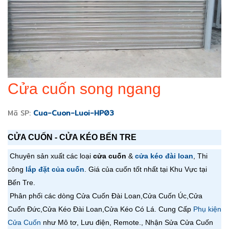
Cửa cuốn song ngang
Mã SP:
Cua-Cuon-Luoi-HP03
CỬA CUỐN - CỬA KÉO BẾN TRE
Chuyên sản xuất các loại
cửa cuốn
&
cửa kéo đài loan
, Thi
công
lắp đặt của cuốn
. Giá của cuốn tốt nhất tại Khu Vực tại
Bến Tre.
Phân phối các dòng Cửa Cuốn Đài Loan,
Cửa Cuốn
Úc,
Cửa
Cuốn
Đức,
Cửa Kéo Đài Loan,
Cửa Kéo Có Lá
. Cung Cấp
Phụ kiện
Cửa Cuốn
như Mô tơ, Lưu điện, Remote., Nhận Sửa Cửa Cuốn